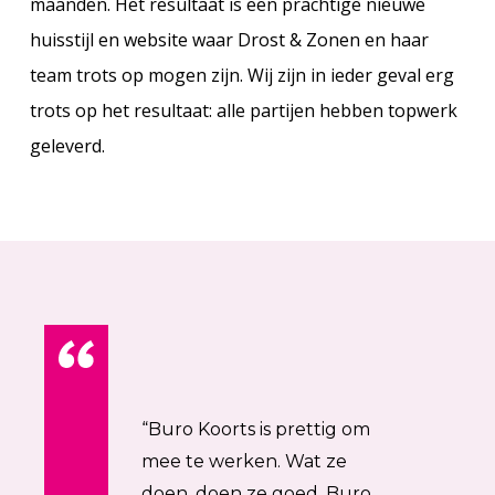
maanden. Het resultaat is een prachtige nieuwe
huisstijl en website waar Drost & Zonen en haar
team trots op mogen zijn. Wij zijn in ieder geval erg
trots op het resultaat: alle partijen hebben topwerk
geleverd.
Quote by: Kevin Kersten, Drost & Zonen
Quot
“Buro Koorts is prettig om
mee te werken. Wat ze
doen, doen ze goed. Buro