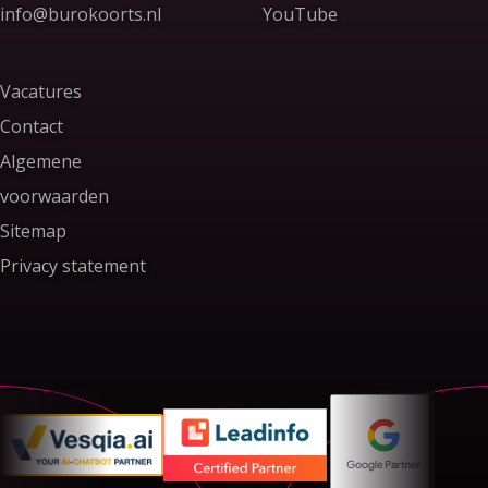
Stuur ons een e-mail
info@burokoorts.nl
YouTube
Vacatures
Contact
Algemene
voorwaarden
Sitemap
Privacy statement