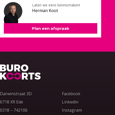
Laten we eens kennismaken!
Herman Koot
Plan een afspraak
Terug naar home
Darwinstraat 3D
Facebook
6718 XR Ede
Linkedin
Bel ons op
0318 – 742106
Instagram