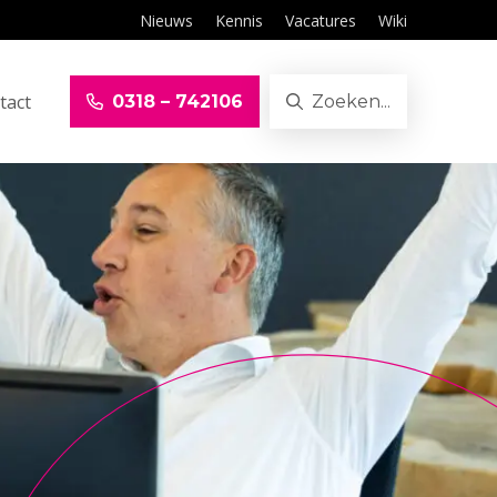
Nieuws
Kennis
Vacatures
Wiki
tact
0318 – 742106
Zoeken...