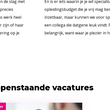
an de slag met
En is er iets waarin je je wil special
precies
opleidingsbudget die je vrij mag be
ns werk heel
inzetbaar, maar kunnen we voor spec
r zijn of haar
een collega die datgene leuk vindt. 
ering op je
belangrijk, want waar je plezier in 
openstaande vacatures
or