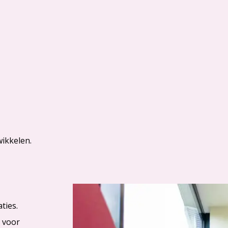
ikkelen.
ties.
t voor