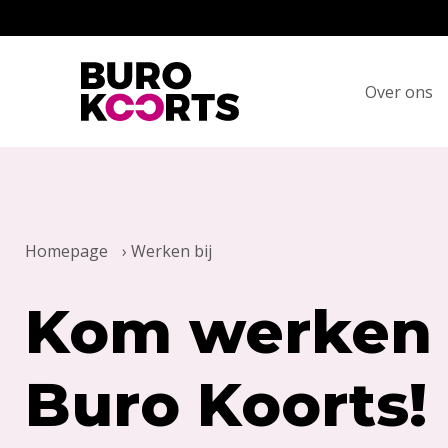
Terug naar home
Over ons
Homepage
›
Werken bij
Kom werken 
Buro Koorts!