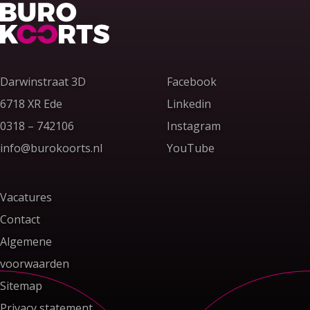
Terug naar home
Darwinstraat 3D
Facebook
6718 XR Ede
Linkedin
Bel ons op
0318 – 742106
Instagram
Stuur ons een e-mail
info@burokoorts.nl
YouTube
Vacatures
Contact
Algemene
voorwaarden
Sitemap
Privacy statement