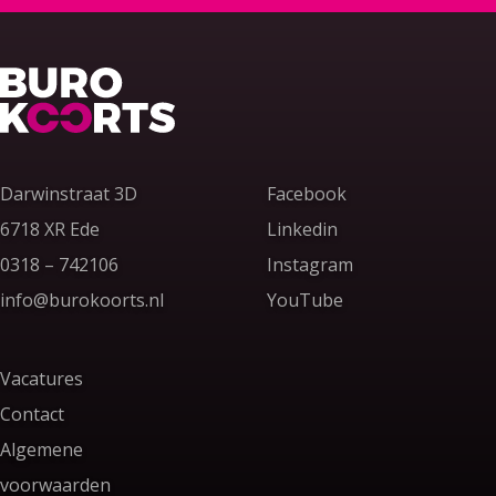
Terug naar home
Darwinstraat 3D
Facebook
6718 XR Ede
Linkedin
Bel ons op
0318 – 742106
Instagram
Stuur ons een e-mail
info@burokoorts.nl
YouTube
Vacatures
Contact
Algemene
voorwaarden