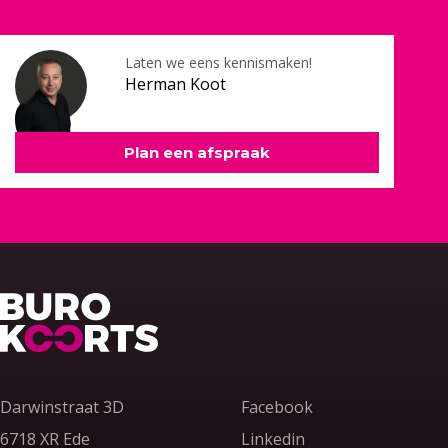
Laten we eens kennismaken!
Herman Koot
Plan een afspraak
Terug naar home
Darwinstraat 3D
Facebook
6718 XR Ede
Linkedin