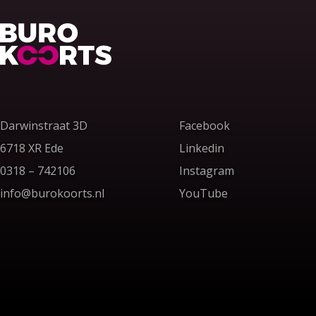
Terug naar home
Darwinstraat 3D
Facebook
6718 XR Ede
Linkedin
Bel ons op
0318 – 742106
Instagram
Stuur ons een e-mail
info@burokoorts.nl
YouTube