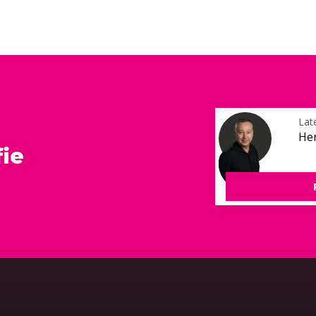
Lat
He
ie