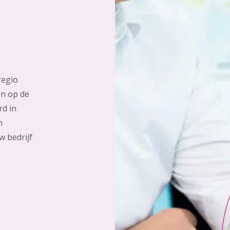
regio
en op de
rd in
n
w bedrijf