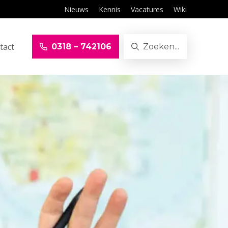
Nieuws
Kennis
Vacatures
Wiki
tact
0318 – 742106
Zoeken...