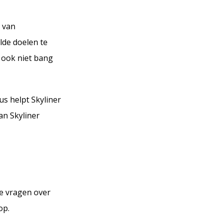
 van
lde doelen te
n ook niet bang
cus helpt Skyliner
an Skyliner
je vragen over
op.