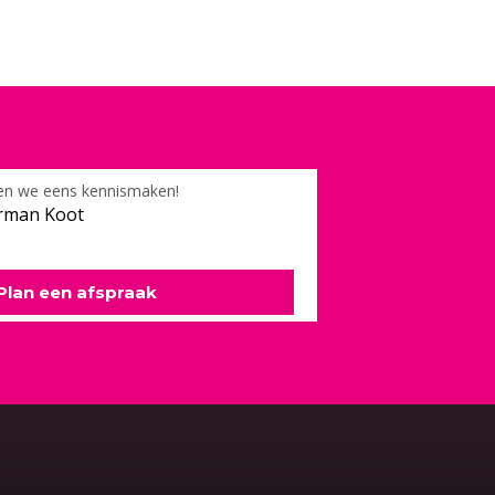
en we eens kennismaken!
rman Koot
Plan een afspraak