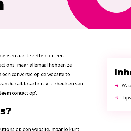
n
m mensen aan te zetten om een
o-actions, maar allemaal hebben ze
In
om een conversie op de website te
 van de call-to-action. Voorbeelden van
Waar
‘Neem contact op’.
Tips
ns?
 buttons op een website, maar je kunt