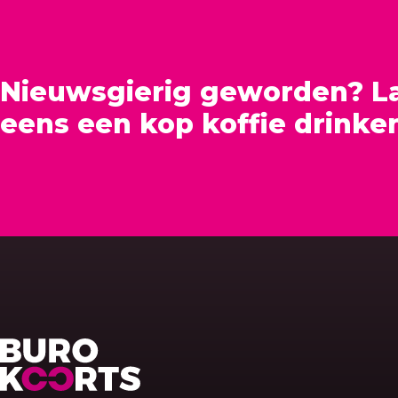
Nieuwsgierig geworden? L
eens een kop koffie drinke
Terug naar home