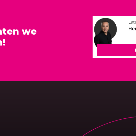
Lat
He
aten we
n!