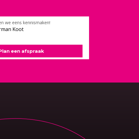
en we eens kennismaken!
rman Koot
Plan een afspraak