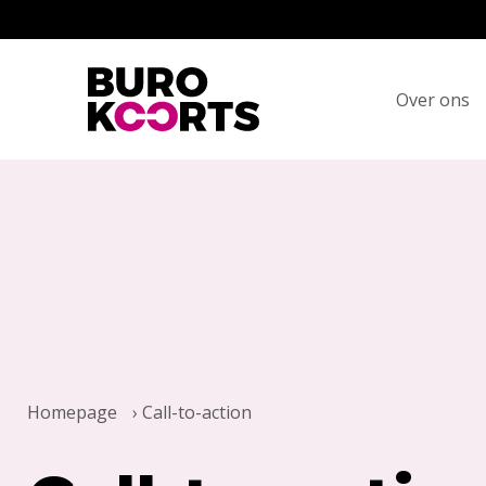
Terug naar home
Over ons
Homepage
›
Call-to-action