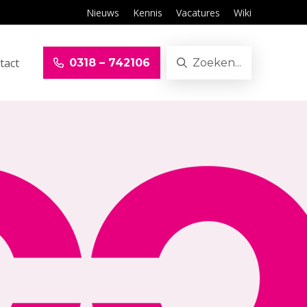
Nieuws
Kennis
Vacatures
Wiki
tact
0318 – 742106
Zoeken...