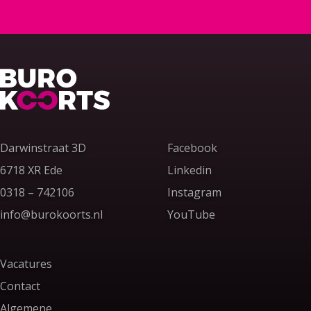
Terug naar home
Darwinstraat 3D
Facebook
6718 XR Ede
Linkedin
Bel ons op
0318 – 742106
Instagram
Stuur ons een e-mail
info@burokoorts.nl
YouTube
Vacatures
Contact
Algemene