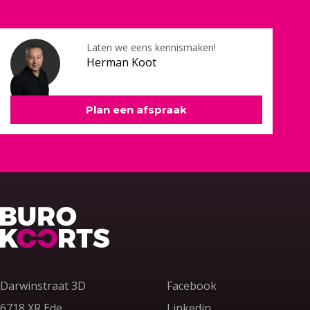
Laten we eens kennismaken!
Herman Koot
Plan een afspraak
Terug naar home
Darwinstraat 3D
Facebook
6718 XR Ede
Linkedin