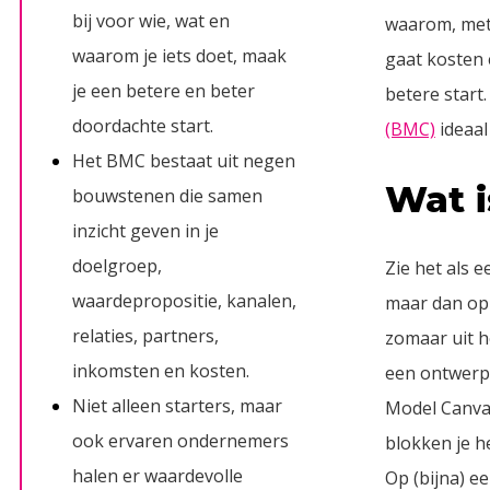
bij voor wie, wat en
waarom, met 
waarom je iets doet, maak
gaat kosten 
je een betere en beter
betere start.
doordachte start.
(BMC)
ideaal
Het BMC bestaat uit negen
Wat i
bouwstenen die samen
inzicht geven in je
doelgroep,
Zie het als 
waardepropositie, kanalen,
maar dan op 
relaties, partners,
zomaar uit h
inkomsten en kosten.
een ontwerp
Niet alleen starters, maar
Model Canvas
ook ervaren ondernemers
blokken je he
halen er waardevolle
Op (bijna) een