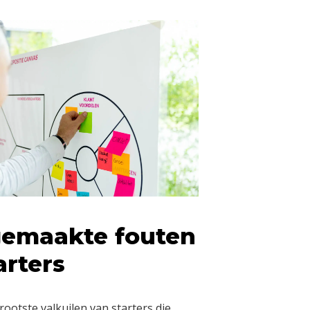
gemaakte fouten
arters
rootste valkuilen van starters die