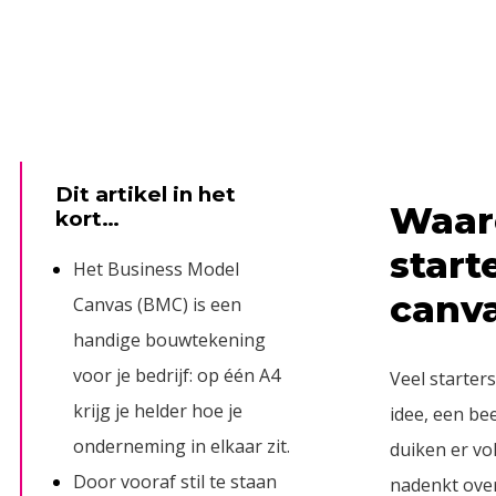
fiel
Dit artikel in het
Waar
kort…
start
Het Business Model
canv
Canvas (BMC) is een
handige bouwtekening
voor je bedrijf: op één A4
Veel starte
krijg je helder hoe je
idee, een be
onderneming in elkaar zit.
duiken er vo
Door vooraf stil te staan
nadenkt over