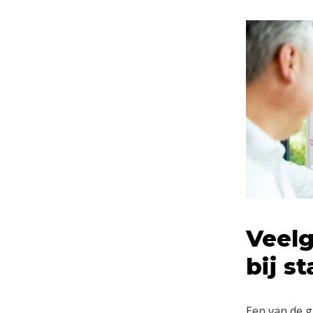
Veel
bij st
Een van de g