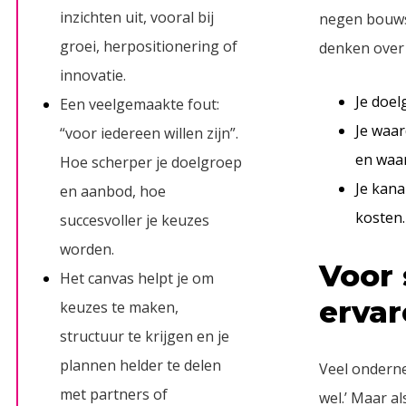
inzichten uit, vooral bij
negen bouws
groei, herpositionering of
denken over 
innovatie.
Je doel
Een veelgemaakte fout:
Je waar
“voor iedereen willen zijn”.
en waar
Hoe scherper je doelgroep
Je kana
en aanbod, hoe
kosten.
succesvoller je keuzes
worden.
Voor 
Het canvas helpt je om
erva
keuzes te maken,
structuur te krijgen en je
plannen helder te delen
Veel onderne
met partners of
wel.’ Maar al