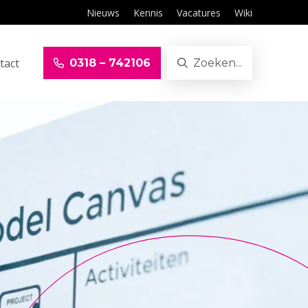
Nieuws
Kennis
Vacatures
Wiki
tact
0318 – 742106
Zoeken...