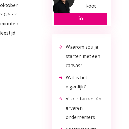
oktober
Koot
2025 • 3
Ga naar het linkedin pro
minuten
leestijd
Waarom zou je
starten met een
canvas?
Wat is het
eigenlijk?
Voor starters én
ervaren
ondernemers