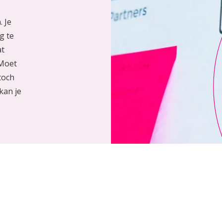
. Je
g te
at
‘Moet
toch
 kan je